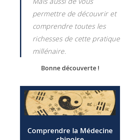
Mais aussi de vous
permettre de découvrir et
comprendre toutes les
richesses de cette pratique
millénaire.
Bonne découverte !
Comprendre la Médecine
chinoise