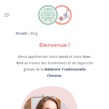
Skip
to
Menu
main
content
Accueil
»
Blog
Bienvenue !
Mieux appréhender notre
santé
et notre
bien-
être
au travers des fondements et de l’approche
globale de la
Médecine Traditionnelle
Chinoise
.